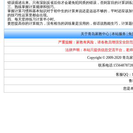
错误描述出来。只有深刻反省后你才会避免犯同类的错误，否则盲目的计算训练
三、熟练掌握计算规律和技巧。
掌握计算习惯和基本知识对于初中生的计算来说还是远远不够的，平时还应该加
的技巧性运算里都会出现。
四、每天坚持练习计算半小时。
要想提高你的计算能力，没有相当的训练量是没用的，俗话说熟能生巧，计算题
关于青岛家教中心
|
本站服务
|
免
严重提醒：家教有风险，请各教员增强安全防范
法律声明：本站只提供信息交流平台，老师
Copyright © 2009-2020
青岛
联系电话:1556487872
客服QQ：181
鲁I
您是