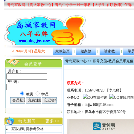
青岛家教网-【海大家教中心】青岛中小学一对一家教【大学生-在职教师】任选
2026年8月8日 星期六
家教首页
｜
做家教
｜
请家教
｜
学
青岛家教中心 >> 账号充值-教员会员币充值
会员登录
用户名：
密 码：
联系方式：
联系电话：15564878728 【李老师】
教员
学员
业务QQ：
电子邮箱：dcjjw100@163.com
联系地址：青岛市市南区宁夏路329号
动态新闻
更多>>
家教课时费参考价格