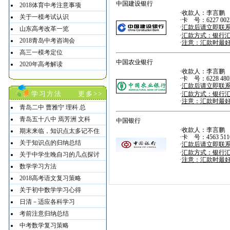
中国建设银行
2018体育中考注意事项
·收款人：李言鹏
关于一模考试认识
·卡 号：6227 0023 
·
汇款后请立即联系李老
山东高考改革一览
·
汇款方式：银行汇
2018青岛中考咨询会
·
注意：汇款时最
高三一模考定位
中国农业银行
2020年高考解读
·收款人：李言鹏
·卡 号：6228 4802 
·
汇款后请立即联系李老
学习方法
更多>>
·
汇款方式：银行汇
·
注意：汇款时最
青岛二中 曹雅宁 理科 总
青岛五十八中 焉芳洲 文科
中国银行
·收款人：李言鹏
期末来临，知识点太多记不住
·卡 号：4563 5110 
关于知识点的归纳总结
·
汇款后请立即联系李老
·
汇款方式：银行汇
关于中学生晚自习的几点探讨
·
注意：汇款时最
数学学习方法
2018高考语文复习策略
关于初中数学学习心得
日清－适应各科学习
考前注意归纳总结
中考数学复习策略