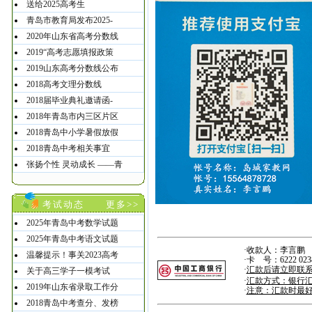
送给2025高考生
青岛市教育局发布2025-
2020年山东省高考分数线
2019“高考志愿填报政策
2019山东高考分数线公布
2018高考文理分数线
2018届毕业典礼邀请函-
2018年青岛市内三区片区
2018青岛中小学暑假放假
2018青岛中考相关事宜
张扬个性 灵动成长 ——青
考试动态
更多>>
2025年青岛中考数学试题
2025年青岛中考语文试题
·收款人：李言鹏
温馨提示！事关2023高考
·卡 号：6222 0238 
·
汇款后请立即联系李老
关于高三学子一模考试
·
汇款方式：银行汇
2019年山东省录取工作分
·
注意：汇款时最
2018青岛中考查分、发榜