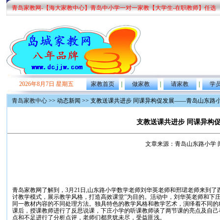
青岛家教网-【海大家教中心】青岛中小学一对一家教【大学生-在职教师】任选
2026年8月7日 星期五
家教首页
｜
做家教
｜
请家教
｜
学
青岛家教中心
>> 动态新闻 >> 支教送课共进步 同课异构促发展——青岛山东
支教送课共进步 同课异构
文章来源：青岛山东路小学 阅读次数：
青岛家教网了解到，3月21日,山东路小学数学老师刘华英老师和邢珺老师来到了
讨教学模式，展示教学风格，打造高效课堂”为目的。活动中，刘华英老师和下
同一教材内容的不同处理方法。独具特色的教学风格和教学艺术，演绎着不同的
课后，授课教师进行了反思说课，下庄小学的听课教师谈了两节课的亮点及自己
点和不足进行了分析点评，老师们都意犹未尽，受益匪浅。