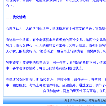
在现实中，自信不一定能让你成功的话，那么丢失信心就一定会导致
心上。
二、优化情绪
心理学认为，人的学习生活中，情绪扮演着十分重要的角色，它象染
有这样一个故事，有个老婆婆非常疼爱她的两个女儿，这两个女儿均
哭泣，雨天又担心小女儿的布鞋卖不出去，又整天泪流。街邻叫她哭
天小女儿的鞋卖得俏。”婆婆听后，脸色马上转阴为晴，由哭到笑，
哭婆婆变为笑婆婆的故事说明：同一件事，看问题的角度不同，情绪
中，要学会转移情绪，将自己的情绪调整到最佳状态。
在情绪紧张的时候，听听轻音乐，哼哼小调，或伸伸手，弯弯腰，摇
事，幽默幽默。考场上可做做深呼吸、望望窗外。通过这些，调节了
自信和情绪，两点的重要性不言而喻，但只
关于青岛家教中心
|
本站服务
|
免