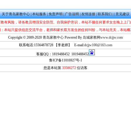
关于青岛家教中心
|
本站服务
|
免责声明
|
广告说明
|
友情连接
|
联系我们
|
|
意见建议
家教有风险，请各教员增强安全防范、自我保护意识，本站不接任何要求女生晚上上门
明：本站只提供信息交流平台，老师和家长双方发生的任何纠纷，与本站无关，本站概
Copyright © 2009-2020
青岛家教中心
Powered By
岛城家教网www.dcjjw.com
联系电话:15564878728 【李老师】 E-mail:
dcjjw100@163.com
客服QQ：1819488452 1819488452
鲁ICP备11016927号-1
您是本站第
33586272
位访客